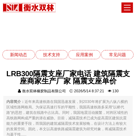
应用案例
网站首页
应用案例
新闻动态
技术支持
应用案例
常见问题
LRB300隔震支座厂家电话 建筑隔震支
座商家生产厂家 隔震支座单价
衡水双林橡胶制品有限公司
2026/5/14 8:37:21
130
内容简介：
近年来高速铁路在我国迅速发展，到2030年将扩展为八纵八横的
区域性路网格局。为保证高速行车的平顺性，我国高速铁路多采用“以桥代
路”的思想，建筑在线路中占比高。同时，我国地震活动频繁，对跨区域性的
高铁路网构成严重的潜在威胁。目前，减隔震技术已成为提高震区建筑抗震
能力的重要手段，而我国的建筑减隔震技术发展较晚，在设计方法上有较大
的发展空间。因此，本文以高速铁路减隔震建筑为研究对象，将减隔震技术
与基于性......