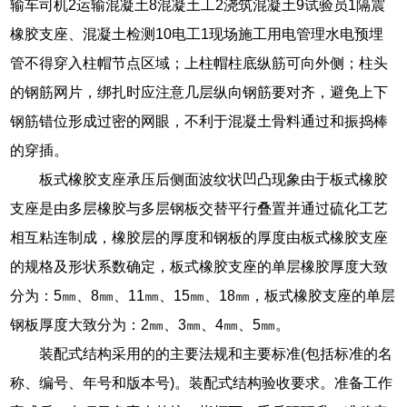
输车司机2运输混凝土8混凝土工2浇筑混凝土9试验员1隔震
橡胶支座、混凝土检测10电工1现场施工用电管理水电预埋
管不得穿入柱帽节点区域；上柱帽柱底纵筋可向外侧；柱头
的钢筋网片，绑扎时应注意几层纵向钢筋要对齐，避免上下
钢筋错位形成过密的网眼，不利于混凝土骨料通过和振捣棒
的穿插。
板式橡胶支座承压后侧面波纹状凹凸现象由于板式橡胶
支座是由多层橡胶与多层钢板交替平行叠置并通过硫化工艺
相互粘连制成，橡胶层的厚度和钢板的厚度由板式橡胶支座
的规格及形状系数确定，板式橡胶支座的单层橡胶厚度大致
分为：5㎜、8㎜、11㎜、15㎜、18㎜，板式橡胶支座的单层
钢板厚度大致分为：2㎜、3㎜、4㎜、5㎜。
装配式结构采用的的主要法规和主要标准(包括标准的名
称、编号、年号和版本号)。装配式结构验收要求。准备工作