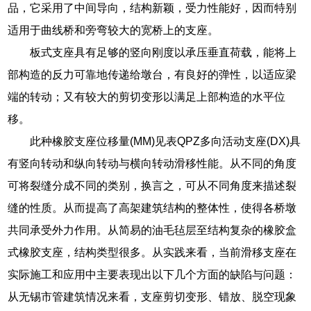
品，它采用了中间导向，结构新颖，受力性能好，因而特别
适用于曲线桥和旁弯较大的宽桥上的支座。
板式支座具有足够的竖向刚度以承压垂直荷载，能将上
部构造的反力可靠地传递给墩台，有良好的弹性，以适应梁
端的转动；又有较大的剪切变形以满足上部构造的水平位
移。
此种橡胶支座位移量(MM)见表QPZ多向活动支座(DX)具
有竖向转动和纵向转动与横向转动滑移性能。从不同的角度
可将裂缝分成不同的类别，换言之，可从不同角度来描述裂
缝的性质。从而提高了高架建筑结构的整体性，使得各桥墩
共同承受外力作用。从简易的油毛毡层至结构复杂的橡胶盒
式橡胶支座，结构类型很多。从实践来看，当前滑移支座在
实际施工和应用中主要表现出以下几个方面的缺陷与问题：
从无锡市管建筑情况来看，支座剪切变形、错放、脱空现象