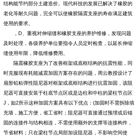
结构能节约部分土建造价。现代科技的发展已解决了橡胶的
老化等耐久问题，完全可以使橡胶隔震支座的寿命满足建筑
使用的要求。
，D、重视对伸缩缝和橡胶支座的养护维修，发现问题
及时处理，各级养护单位要指令人员定时检查，以延长伸缩
缝使用年限，降低维修费用。
隔震橡胶支座为了改善框架或底框结构的抗震性能，同
时克服现有耗能减震加固方案存在的问题，周云教授设计了
扇形铅粘弹性阻尼器对框架或底框结构进行抗震加固，该阻
尼器可直接安装于柱底节点区或是边柱和中柱的梁柱节点区
J，如2所示这种加固方案具有以下优点：(加固时不需拆除填
充墙，施工方便，省工省时；阻尼器可直接通过预埋或后锚
固的连接件与结构相连，不需使用额外的支撑等连接构件，
节省材料；只在梁柱节点局部加设阻尼器，不影响空间使