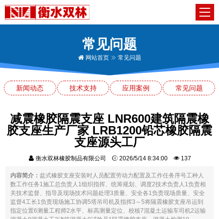
常见问题
网站首页
常见问题
新闻动态
技术支持
应用案例
常见问题
减震橡胶隔震支座 LNR600建筑隔震橡
胶支座生产厂家 LRB1200铅芯橡胶隔震
支座源头工厂
衡水双林橡胶制品有限公司
2026/5/14 8:34:00
137
内容简介：
盆式橡胶支座安装时人员配置劳动力配置及工作任务序号工种人
数工作任务1施工总负责人1组织指挥、统筹规划、调度2技术负责人1负责相
关技术监督、指导及现场技术问题处理3质量、安全各1负责现场质量、安全
监督4工长1负责现场施工协调5塔吊司机及指挥3～5将隔震橡胶支座吊运到
指定位置6测量工程师2水平、标高测量定位、校核7混凝土运输车司机2运输