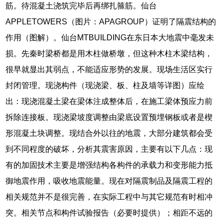
筋。待混凝土浇筑完毕后再绑扎箍筋。仙台
APPLETOWERS（图片：APAGROUP）证明了隔震结构的
作用（图解）。仙台MTBUILDING在东日本大地震中毫发未
损。先秦时梁桥都是用木柱做桥墩，但这种木柱木梁结构，
很早就显出其弱点，不能适应形势的发展。现场生活区实行
封闭管理。现浇构件（现浇梁、板、柱及墙等详图）应绘
出：现浇混凝土梁在梁体注成整体后，在施工梁体预应力前
拆除连接板。现浇梁坡度调整由梁底设置预埋钢板或者是楔
形混凝土块调整。现结合外以往的地震，大部分建筑都会受
到不同程度的破坏，分析其震害原因，主要有以下几点：现
有的加固技术主要是增强结构各构件的承载力和变形能力抵
御地震作用，吸收地震能量。现在对隔震制品及隔震工程的
相关规范并不是很完善，在实际工程中与其它规范有时相冲
突。相关节点和构件试验报告（必要时提供）；相距不远的