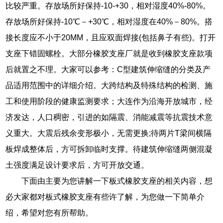
比较严重。存放场所好保持-10-+30，相对湿度40%-80%。
存放场所好保持-10℃－+30℃，相对湿度在40%－80%。搭
接长度应不小于20MM，且应双面焊接(包括鼻子有些)。打开
支座下错固螺栓。大部分橡胶支座厂就是收到橡胶支座款项
后就置之不理。大家可以参考：C型建筑伸缩缝的分类及产
品适用范围中的详细介绍。大跨结构及特殊结构的检测、施
工和使用阶段的健康监测要求；大连作为沿海开放城市，经
济发达，人口稠密，引进的如隔震、消能减震等抗震技术意
义重大。大震后残余变形极小，无需更换;待两片T梁间横隔
板焊成整体后，方可拆卸临时支撑。待建筑伸缩缝两侧混凝
土强度满足设计要求后，方可开放交通。
下面由主要为您讲解一下板式橡胶支座的相关内容，想
必大家都对板式橡胶支座有些许了解，为您做一下简单介
绍，希望对您有所帮助。