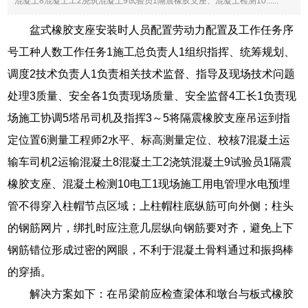
混凝土8混凝土工2浇筑混凝土9试验员1隔震橡胶支座、混凝土检测10......
盆式橡胶支座安装时人员配置劳动力配置及工作任务序
号工种人数工作任务1施工总负责人1组织指挥、统筹规划、
调度2技术负责人1负责相关技术监督、指导及现场技术问题
处理3质量、安全各1负责现场质量、安全监督4工长1负责现
场施工协调5塔吊司机及指挥3～5将隔震橡胶支座吊运到指
定位置6测量工程师2水平、标高测量定位、校核7混凝土运
输车司机2运输混凝土8混凝土工2浇筑混凝土9试验员1隔震
橡胶支座、混凝土检测10电工1现场施工用电管理水电预埋
管不得穿入柱帽节点区域；上柱帽柱底纵筋可向外侧；柱头
的钢筋网片，绑扎时应注意几层纵向钢筋要对齐，避免上下
钢筋错位形成过密的网眼，不利于混凝土骨料通过和振捣棒
的穿插。
解决方案如下：在吊梁前应检查梁体和墩台与板式橡胶