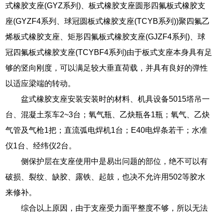
式橡胶支座(GYZ系列)、板式橡胶支座圆形四氟板式橡胶支
座(GYZF4系列、球冠圆板式橡胶支座(TCYB系列))聚四氟乙
烯板式橡胶支座、矩形四氟板式橡胶支座(GJZF4系列)、球
冠四氟板式橡胶支座(TCYBF4系列)由于板式支座本身具有足
够的竖向刚度，可以满足较大垂直荷载，并具有良好的弹性
以适应梁端的转动。
盆式橡胶支座安装安装时的材料、机具设备5015塔吊一
台、混凝土泵车2~3台；氧气瓶、乙炔瓶各1瓶；氧气、乙炔
气管及气枪1把；直流弧电焊机1台；E40电焊条若干；水准
仪1台、经纬仪2台。
侧保护层在支座使用中是易出问题的部位，绝不可以有
破损、裂纹、缺胶、露铁、起鼓，也决不允许用502等胶水
来修补。
综合以上原因，由于支座受力面平整度不够，所以无法