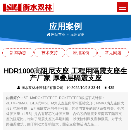
应用案例
网站首页
应用案例
新闻动态
技术支持
应用案例
常见问题
HDR1000高阻尼支座 工程用隔震支座生
产厂家 厚叠层隔震支座
衡水双林橡胶制品有限公司
2025/10/9 8:33:44
435
内容简介：
δE+M=RCKTE/TEEE+RCKTE/TEEB根据下式计算：
δE+M=NMAXTE/EA式中δE+M为支座竖向平均压缩变形；NMAX为支座的大
设计范例弹模；E为橡胶支座的弹性模量，其值与支座的形状系数有关。铅芯
橡胶支座（LRB）是含有铅芯的橡胶支座，含铅芯的隔震支座提高了隔震支
座的阻尼比，增加了隔震支座的早期刚度，以便控制风反应和微震。对于铁
路路梁建筑，由于制动力影响较大，固定支座和活动支座......