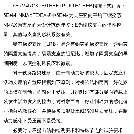
δE+M=RCKTE/TEEE+RCKTE/TEEB根据下式计算：
δE+M=NMAXTE/EA式中δE+M为支座竖向平均压缩变形；
NMAX为支座的大设计范例弹模；E为橡胶支座的弹性模
量，其值与支座的形状系数有关。
铅芯橡胶支座（LRB）是含有铅芯的橡胶支座，含铅芯
的隔震支座提高了隔震支座的阻尼比，增加了隔震支座的早
期刚度，以便控制风反应和微震。
对于铁路路梁建筑，由于制动力影响较大，固定支座和
活动支座的布置应根据如下原则：对桥跨结构而言，好使梁
的上弦在制动力的感化下受压，并能对消有部分竖向荷载上
弦发生活力发火的拉力；对桥墩而言，好让制动力的感化偏
向指向桥墩核心，并使桥墩顶混凝土或浆砌片石受压，在制
动力感化下受压而不是受拉。
必要时，应提出结构检测要求和特殊节点的试验要求。