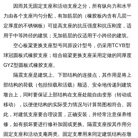
因而其无固定支座和活动支座之分，所有纵向力和水平
力由各个支座均匀分配，有加筋层的（橡胶板内含有几层一
定厚度的不锈钢板）可提高支座的抗压强度和抗压刚度，适
用于中等跨径的建筑；无加筋层的仅适用于小跨径的建筑。
空心板粱更换支座型号同原设计型号，仍采用TCYB型
球冠圆板式橡胶支座；组合箱梁更换支座采用定做的同厚度
GYZ型圆板式橡胶支座。
隔震支座是建筑上、下部结构的连接点，其作用是将上
部结构的荷载（包括恒载和活载）顺适、安伞地传递到建筑
墩台上，同时要保证上部结构在支座处能自由变形（转动或
移动），以便使结构的实际受力情况与计算简图相符合。因
此，对建筑支座要合理设置，正确安装，并经常注意保养维
修，如有损坏要进行修补加固或更换。隔震支座按其作用分
固定支座和活动支庵两类。固定支摩用来同定建筑结构在墩