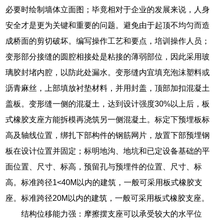
必要时绘制墙体立面图；毕竟相对于企业的发展来说，人身
安全才是更为关键和重要的问题。避免由于起顶不均匀而造
成桥面的剪切破坏。编写操作工艺和要点，培训操作人员；
变形部分接缝的圆腔相接处是粘接的薄弱部位，因此采用玻
璃胶封堵内腔，以防此处漏水。变形缝内宜填充泡沫塑料或
沥青麻丝，上部填放衬垫材料，并用封盖，顶部加扣混凝土
盖板。变形缝一侧的混凝土，达到设计强度30%以上后，板
式橡胶支座方能拆模再浇筑另一侧混凝土。标定下预埋板标
高及轴线位置，绑扎下部构件的钢筋网片，放置下部预埋钢
板在设计位置并固定；标明地沟、地坑和已定设备基础的平
面位置、尺寸、标高，预留孔与预埋件的位置、尺寸、标
高。标准跨径1<40M以内的建筑，一般可采用板式橡胶支
座。标准跨径20M以内的建筑，一般可采用板式橡胶支座。
结构位移能力强：摩擦摆支座可以承受较大的水平位