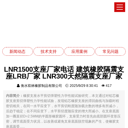
技术支持
网站首页
技术支持
新闻动态
技术支持
应用案例
常见问题
LNR1500支座厂家电话 建筑橡胶隔震支
座LRB厂家 LNR300天然隔震支座厂家
衡水双林橡胶制品有限公司
2025/9/29 8:30:41
417
内容简介：
橡胶支座水平剪切弹塑性力学性能试验研究，本文通过对铅芯橡
胶支座剪切弹塑性力学性能试验，发现铅芯橡胶支座的滞回曲线与加载时程
密切相关，在同一水平应变下，水平剪切刚度随加载次数的增多有所减小，
后趋于稳定；在不同应变下，水平剪切度随应变的增大而减小。在支座底面
加一圈直径D=2.5MM的半圆形橡胶圆环，支座受力时首先由底部圆环变形压
密，调节底面受力状况，以改善或避免支座底面脱空现象的产生，使橡胶支
座底面受......