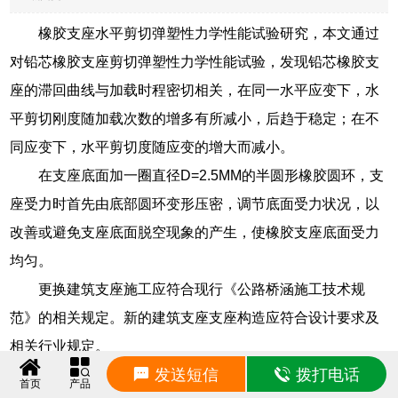
橡胶支座水平剪切弹塑性力学性能试验研究，本文通过
对铅芯橡胶支座剪切弹塑性力学性能试验，发现铅芯橡胶支
座的滞回曲线与加载时程密切相关，在同一水平应变下，水
平剪切刚度随加载次数的增多有所减小，后趋于稳定；在不
同应变下，水平剪切度随应变的增大而减小。
在支座底面加一圈直径D=2.5MM的半圆形橡胶圆环，支
座受力时首先由底部圆环变形压密，调节底面受力状况，以
改善或避免支座底面脱空现象的产生，使橡胶支座底面受力
均匀。
更换建筑支座施工应符合现行《公路桥涵施工技术规
范》的相关规定。新的建筑支座支座构造应符合设计要求及
相关行业规定。
发送短信
拨打电话
这种裂缝一般是在混凝土内部温度比稳定温度高得多的
首页
产品