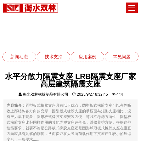
应用案例
网站首页
应用案例
新闻动态
技术支持
应用案例
常见问题
水平分散力隔震支座 LRB隔震支座厂家
高层建筑隔震支座
衡水双林橡胶制品有限公司
2025/9/27 8:32:45
444
内容简介：
圆型板式橡胶支座具有以下优点：圆型板式橡胶支座可以弹性吸
收上部结构各方向的变形；圆型板式橡胶支座的承压面与矩形支座相比，没
有应力集中现象；圆形板式橡胶支座安装方便，可以不考虑方向性；圆型板
式橡胶支座比起同样作用的其他类塑支座造价低，维修养护方便。根据这些
性能要求，就要不论是公路板式橡胶支座还是圆形球冠板式橡胶支座在垂直
方向应具有足够的刚度，从而保证在大竖向荷载作用下支座产生较小的压缩
变形，一般要求......