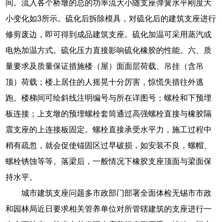
间。流入各个桥墩的总的功率流大小随支座弹簧水平刚度大
小变化如3所示。硫化后拆除模具，对硫化后的建筑支座进行
修剪废边，即可得到成品建筑支座。硫化加温可采用蒸汽或
电热加温方式。硫化压力直接影响硫化橡胶的性能。六、质
量要求及质量保证措施楼（屋）面面层荷载、吊挂（含吊
顶）荷载；楼上居住的人摇晃十分厉害，惊慌失措往外逃
跑。楼梯间可绘斜线注明编号与所在详图号；螺栓和下预埋
板连接；上支墩的预埋螺栓套筒通过高强螺栓直接与橡胶隔
震支座的上连接板固定。螺栓直接承受水平力，施工过程中
稍有疏忽，就会促使锚固区过早破损，如安装不良，螺帽、
螺栓锈蚀等等。落梁后，一般情况下橡胶支座顶面与梁面保
持水平。
城市建筑支座问题多市政部门部署全面体检无锡市市政
和园林局近日要求相关管养单位对所管辖建筑的支座进行一