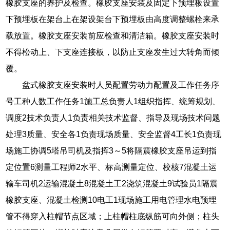
橡胶支座的养护及检查。橡胶支座安装及固定下预埋板设置
下预埋板在架台上在架设架台下预埋板由高度调整螺栓来承
载放置。橡胶支座安装前应检查和清洁箱。橡胶支座安装时
不得松动上、下支座连接板，以防止支座发生过大转角而倾
覆。
盆式橡胶支座安装时人员配置劳动力配置及工作任务序
号工种人数工作任务1施工总负责人1组织指挥、统筹规划、
调度2技术负责人1负责相关技术监督、指导及现场技术问题
处理3质量、安全各1负责现场质量、安全监督4工长1负责现
场施工协调5塔吊司机及指挥3～5将隔震橡胶支座吊运到指
定位置6测量工程师2水平、标高测量定位、校核7混凝土运
输车司机2运输混凝土8混凝土工2浇筑混凝土9试验员1隔震
橡胶支座、混凝土检测10电工1现场施工用电管理水电预埋
管不得穿入柱帽节点区域；上柱帽柱底纵筋可向外侧；柱头