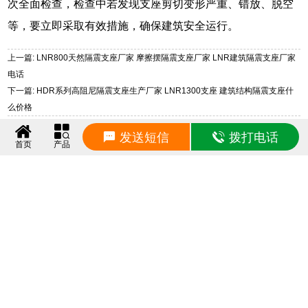
次全面检查，检查中若发现支座剪切变形严重、错放、脱空
等，要立即采取有效措施，确保建筑安全运行。
上一篇: LNR800天然隔震支座厂家 摩擦摆隔震支座厂家 LNR建筑隔震支座厂家
电话
下一篇: HDR系列高阻尼隔震支座生产厂家 LNR1300支座 建筑结构隔震支座什
么价格
发送短信
拨打电话
相关产品
首页
产品
粘滞阻尼墙
建筑金属阻尼器
金属阻尼器
建筑摩擦阻尼器
摩擦阻尼器
粘滞流体阻尼器
建筑粘滞阻尼器
粘滞阻尼器（VFD）
粘滞阻尼器
建筑阻尼器
建筑摩擦摆支座
建筑摩擦摆减隔震支座
相关动态