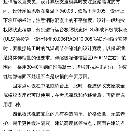
起伸缩装置失灵。设计氟板支座模具时要注意储脂坑的方
向。设计摩擦系数在常温下为0.03，低温下为0.05。设计上
下承压钢板时，注意消除混凝土的不平整度。设计一般均按
权限状态考虑，分别进行运台极限状态(SLS)和破坏极限状态
(ULS)的检算。设计转角:0.006RAD和0.008RAD;伸缩缝安装
时，要根据施工时的气温调节伸缩缝的设计宽度，以保证满
足梁体伸缩量的佳要求。伸缩缝端部锚固区050CM左右）范
围内，采用30-40号钢纤维混凝土，增强其抗冲击能力。伸缩
缝端部锚固区处理不当是破损的主要原因。
固定点可设在中墩或桥台上，此时，橡胶橡胶支座或金
属橡胶支座都可以使用，在考虑荷载和位移量后，再确定选
用哪1种。
四氟板式橡胶支座的具有构造简单、价格低廉、无需养
护、易于更换缓冲隔震、建筑高度低等特点，因而在建筑界