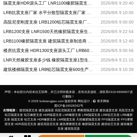
隔震支座HDR源头工厂 LNR1100橡胶隔震支座生产加工 橡胶隔震支座哪里便宜
2026/8/6 9:20:40
LRB抗震支座厂家 水平分散型隔震支座厂家 建筑隔震支座橡胶隔震支座
2026/8/6 9:10:05
高阻尼变刚度支座 LRB1200铅芯隔震支座厂家电话 LNR600建筑隔震支座厂家电话
2026/8/6 9:00:00
LRB1200支座 LNR1500天然橡胶隔震支座生产厂家 LRB900铅芯隔震支座多少钱
2026/8/5 9:22:54
LRB1100橡胶隔震支座 建筑隔震支座制造商 天然橡胶隔震支座LNR900厂家
2026/8/5 9:12:40
楼房抗震支座 HDR1300支座源头工厂 LRB600的隔震支座生产厂家
2026/8/5 9:00:56
LNR天然橡胶支座多少钱 橡胶隔震支座1型生产厂家 建筑楼梯减震支座生产厂家
2026/8/4 9:21:15
建筑楼梯隔震支座 LRB铅芯隔震支座600生产厂家 建筑圆形铅芯橡胶隔震支座源头工厂
2026/8/4 9:10:39
声明：本站部分内容来自互联网，并已注明转载来源，若有涉及侵权，请联系0318-6666807进
行删除！
© 2026 bolixiangjiao.com 版权所有 网站设计：
青禾网络
冀ICP备16028262号
友情链接：
建筑隔震支座
建筑减隔震
高阻尼隔震支座
摩擦摆隔震支座
建筑减震支座
高阻尼支座
铅芯隔震支座
铅芯橡胶支座
HDR隔震支座
LNR橡胶支座
LRB隔震支座
LRB铅芯支座
LRB橡胶
支座
隔震支座
铅芯支座
HDR橡胶支座
LNR隔震支座
天然橡胶隔震支座
FPS隔震支座
FPS摩擦
摆支座
HDR高阻尼支座
建筑高阻尼支座
建筑摩擦摆支座
橡胶隔震支座
建筑铅芯支座
建筑橡胶
支座
建筑阻尼器