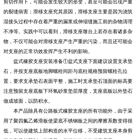
剪切作用下，可能会发生较大的形变，甚至可能会出现严重
的裂缝病害；滑移支座究其原因，滑移支座主要是因为浇筑
湿接头过程中存在着严重的漏浆或伸缩缝施工前的杂物清理
不净等。实践中可以看到，滑移支座墩台上若存在着诸多杂
物，不仅可能会对滑移支座产生严重的污染，而且还可能会
对支座的正常功效发挥产生不利的影响。
盆式橡胶支座安装准备①盆式支座下面建议设置支承垫
石，并按支座底板地脚螺栓间距与底柱规格预留螺栓孔位
置，要求支承垫石表面平整，施工时支承垫石顶面的标高要
注意预留支座底板下环氧砂浆垫层厚度，支座底板以外垫石
做成坡面，以防积水。
本产品除具有公路板式橡胶支座的所有功能外，由于采
用了聚四氟乙烯滑板使梁底不锈钢板之间的摩擦系数变得很
低，可以使建筑上部构造的水平位移，不受建筑支座本身剪