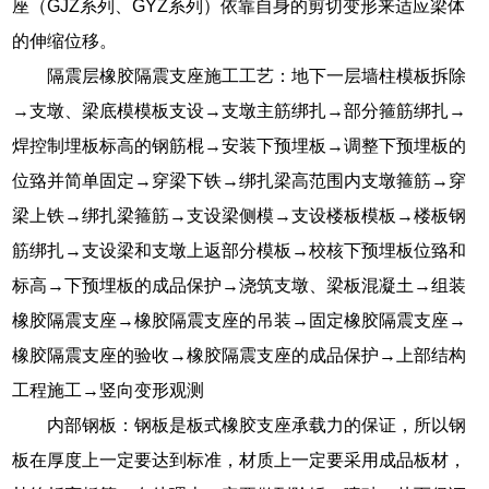
座（GJZ系列、GYZ系列）依靠自身的剪切变形来适应梁体
的伸缩位移。
隔震层橡胶隔震支座施工工艺：地下一层墙柱模板拆除
→支墩、梁底模模板支设→支墩主筋绑扎→部分箍筋绑扎→
焊控制埋板标高的钢筋棍→安装下预埋板→调整下预埋板的
位臵并简单固定→穿梁下铁→绑扎梁高范围内支墩箍筋→穿
梁上铁→绑扎梁箍筋→支设梁侧模→支设楼板模板→楼板钢
筋绑扎→支设梁和支墩上返部分模板→校核下预埋板位臵和
标高→下预埋板的成品保护→浇筑支墩、梁板混凝土→组装
橡胶隔震支座→橡胶隔震支座的吊装→固定橡胶隔震支座→
橡胶隔震支座的验收→橡胶隔震支座的成品保护→上部结构
工程施工→竖向变形观测
内部钢板：钢板是板式橡胶支座承载力的保证，所以钢
板在厚度上一定要达到标准，材质上一定要采用成品板材，