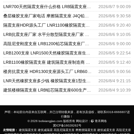
LNR700天然隔震支座什么价格 LRB隔震支座800(II型)源头工厂 建筑减震支座生产厂家
2026/8/7 9:00:09
叠层橡胶支座厂家电话 摩擦隔震支座 J4Q铅芯橡胶隔震支座厂家
2026/8/6 9:30:58
隔震支座HDR源头工厂 LNR1100橡胶隔震支座生产加工 橡胶隔震支座哪里便宜
2026/8/6 9:20:40
LRB抗震支座厂家 水平分散型隔震支座厂家 建筑隔震支座橡胶隔震支座
2026/8/6 9:10:05
高阻尼变刚度支座 LRB1200铅芯隔震支座厂家电话 LNR600建筑隔震支座厂家电话
2026/8/6 9:00:00
LRB1200支座 LNR1500天然橡胶隔震支座生产厂家 LRB900铅芯隔震支座多少钱
2026/8/5 9:22:54
LRB1100橡胶隔震支座 建筑隔震支座制造商 天然橡胶隔震支座LNR900厂家
2026/8/5 9:12:40
楼房抗震支座 HDR1300支座源头工厂 LRB600的隔震支座生产厂家
2026/8/5 9:00:56
LNR天然橡胶支座多少钱 橡胶隔震支座1型生产厂家 建筑楼梯减震支座生产厂家
2026/8/4 9:21:15
建筑楼梯隔震支座 LRB铅芯隔震支座600生产厂家 建筑圆形铅芯橡胶隔震支座源头工厂
2026/8/4 9:10:39
声明：本站部分内容来自互联网，并已注明转载来源，若有涉及侵权，请联系0318-6666807进
行删除！
© 2026 bolixiangjiao.com 版权所有 网站设计：
青禾网络
冀ICP备16028262号
友情链接：
建筑隔震支座
建筑减隔震
高阻尼隔震支座
摩擦摆隔震支座
建筑减震支座
高阻尼支座