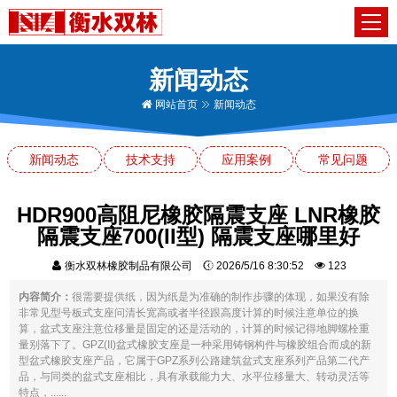
新闻动态
网站首页
新闻动态
新闻动态
技术支持
应用案例
常见问题
HDR900高阻尼橡胶隔震支座 LNR橡胶
隔震支座700(II型) 隔震支座哪里好
衡水双林橡胶制品有限公司
2026/5/16 8:30:52
123
内容简介：
很需要提供纸，因为纸是为准确的制作步骤的体现，如果没有除
非常见型号板式支座问清长宽高或者半径跟高度计算的时候注意单位的换
算，盆式支座注意位移量是固定的还是活动的，计算的时候记得地脚螺栓重
量别落下了。GPZ(II)盆式橡胶支座是一种采用铸钢构件与橡胶组合而成的新
型盆式橡胶支座产品，它属于GPZ系列公路建筑盆式支座系列产品第二代产
品，与同类的盆式支座相比，具有承载能力大、水平位移量大、转动灵活等
特点，......