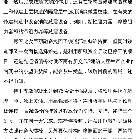
能，然后完成减震抗震的作用，还有在钢构造修建构造构建
上和修建上层构造的隔震层中选用消能减震技能。在有关的
修建构造中设备消能减震设备，例如，塑性阻力器、摩擦阻
力器和粘滞阻力器等减震设备。
尽管此次巨额融资挽回了铁道部的些许掩面，但同时铁
道部又一次面临选择难题，是利用所融资金启动已停工的项
目，还是先还清债务对供应商有所交代?建筑支座生产企业作
为其中的小型供货商，能否从中受益，缓解目前的窘境，还
不得而知。
待下支墩混凝土达到75%设计强度后，将预埋件螺孔清
理干净，涂上黄油。用高强螺栓将下连接板牢固地与下预埋
板连接。高强螺栓的拧紧过程应分为初拧、复拧、终拧三个
阶段，并在同一天完成。螺栓连接时，严禁用锤敲打等破坏
方法强行穿入螺栓，另外要保持构件摩擦面的干燥，严禁雨