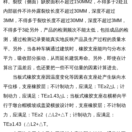
样。裂纹（侧面）缺胶面积不超过150MM2，不得多于2处且
内部嵌件不许外露裂纹长度不超过30MM，深度不超过
3MM，不得多于裂纹长度不超过30MM，深度不超过3MM，
不得多于3处另外，产品的检测频次不能太低，包括成品的检
测，通过检测记录要能真实地反映产品及生产过程的质量水
平。另外，当各种车辆通过建筑时，橡胶支座能均匀分布水
平力，吸收部分振动，从而延长建筑寿命。另外，即使在计
算出了温差后，也还要把一些不可估量的因素计算进去。
当板式橡胶支座因温度变化等因素在支座处产生纵向水
平位移，支座橡胶层；不计制动力，应满足：TE≥2△L；计
制动力，应满足：TE≥1.43△L；当板式橡胶支座在横桥向平
行于墩台帽横坡或盖梁横披设计时，支座橡胶层；不计制动
力，应满足：TE≥2（△L2+△T；计制动力，应满足：
TE≥1.43（△L2+△T。