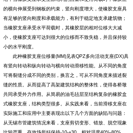
的横向伸展受到钢板的约束，竖向刚度增大，使橡胶支座具
有足够的竖向刚度和承载能力，有利于稳定地支承建筑物；
当橡胶支座承受水平荷载时，其橡胶层的相对位移大大减
小，使橡胶支座可达到很大的位移而不致失稳，并且保持较
小的水平刚度。
此种橡胶支座位移量(MM)见表QPZ多向活动支座(DX)具
有竖向转动和纵向转动与横向转动滑移性能。从不同的角度
可将裂缝分成不同的类别，换言之，可从不同角度来描述裂
缝的性质。从而提高了高架建筑结构的整体性，使得各桥墩
共同承受外力作用。从简易的油毛毡层至结构复杂的橡胶盒
式橡胶支座，结构类型很多。从实践来看，当前滑移支座在
实际施工和应用中主要表现出以下几个方面的缺陷与问题：
从无锡市管建筑情况来看，支座剪切变形、错放、脱空现象
比较严重。存放场所好保持-10-+30，相对湿度40%-80%。