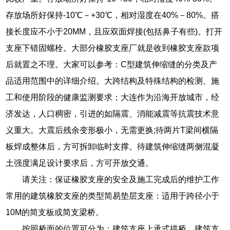
存放场所好保持-10℃－+30℃，相对湿度在40%－80%。搭
接长度应不小于20MM，且应双面焊接(包括鼻子有些)。打开
支座下错固螺栓。大部分橡胶支座厂就是收到橡胶支座款项
后就置之不理。大家可以参考：C型建筑伸缩缝的分类及产
品适用范围中的详细介绍。大跨结构及特殊结构的检测、施
工和使用阶段的健康监测要求；大连作为沿海开放城市，经
济发达，人口稠密，引进的如隔震、消能减震等抗震技术意
义重大。大震后残余变形极小，无需更换;待两片T梁间横隔
板焊成整体后，方可拆卸临时支撑。待建筑伸缩缝两侧混凝
土强度满足设计要求后，方可开放交通。
请关注：保证橡胶支座的安全及施工完成后的维护工作
常用的建筑橡胶支座的类型简易垫层支座：适用于跨径小于
10M的简支板或简支梁桥。
按照桥面的位置可分为：建筑支座上承式拱桥、建筑支