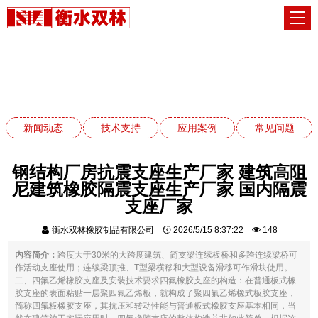
常见问题
网站首页
常见问题
新闻动态
技术支持
应用案例
常见问题
钢结构厂房抗震支座生产厂家 建筑高阻
尼建筑橡胶隔震支座生产厂家 国内隔震
支座厂家
衡水双林橡胶制品有限公司
2026/5/15 8:37:22
148
内容简介：
跨度大于30米的大跨度建筑、简支梁连续板桥和多跨连续梁桥可
作活动支座使用；连续梁顶推、T型梁横移和大型设备滑移可作滑块使用。
二、四氟乙烯橡胶支座及安装技术要求四氟橡胶支座的构造：在普通板式橡
胶支座的表面粘贴一层聚四氟乙烯板，就构成了聚四氟乙烯橡式板胶支座，
简称四氟板橡胶支座，其抗压和转动性能与普通板式橡胶支座基本相同，当