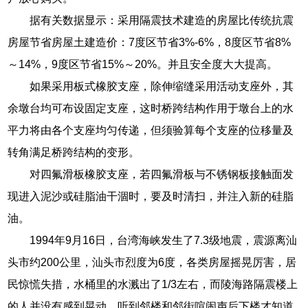
据有关数据显示：采用隔震技术建造的房屋比传统抗震
房屋节省房屋土建造价：7度区节省3%-6%，8度区节省8%
～14%，9度区节省15%～20%。并且安全度大大提高。
如果采用板式橡胶支座，除伸缩缝采用活动支座外，其
余墩台均可布设固定支座，这时桥跨结构作用于墩台上的水
平力将由各个支座均匀传递，但须验算每个支座的位移量及
转角满足桥跨结构的变形。
对四氟滑板橡胶支座，若四氟滑板与不锈钢板接触面发
现进入泥沙或硅脂油干涸时，要及时清扫，并注入新的硅脂
油。
1994年9月16日，台湾海峡发生了7.3级地震，震源离汕
头市约200公里，汕头市烈度为6度，各类房屋摇晃厉害，居
民惊慌失措，水桶里的水溅出了1/3左右，而陵海路隔震楼上
的人并没有感到晃动，听到邻楼和邻街喧闹声后下楼才知道