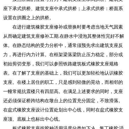
座下承式拱桥、建筑支座中承式拱桥；上承式拱桥：桥面系
设置在拱圈之上的拱桥。
在进行建筑橡胶支座修补或替换时要考虑当地天气因素
从而确定建筑支座修补工期.在静水中浸泡其整体性完好不解
体。在静态结构的受力分析中，通常须预先求出建筑支座反
力，再进行内力计算。在框架梁落梁防止压力稳定，部分或
初始剪切变形，我们可以参照铁路建筑板式橡胶支座规格
表。在了解了支座的基础上，我们可以更加轻松地认识橡胶
支座。在楼上居住的职工，只是感到轻微的晃动，而相邻的
一幢常规抗震楼只有四层高。在满足上述要求的同时，支座
还必须保证桥跨结构在墩台上的位置充分固定，不致滑落。
在盆式橡胶支座设计位置处划出中心线，同时在盆式橡胶支
座顶、底板上也标出中心线。
板式橡胶支座按胶种适用温度分类如下:A、氯丁橡胶:适