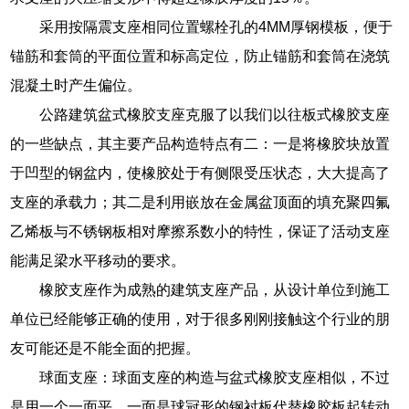
采用按隔震支座相同位置螺栓孔的4MM厚钢模板，便于
锚筋和套筒的平面位置和标高定位，防止锚筋和套筒在浇筑
混凝土时产生偏位。
公路建筑盆式橡胶支座克服了以我们以往板式橡胶支座
的一些缺点，其主要产品构造特点有二：一是将橡胶块放置
于凹型的钢盆内，使橡胶处于有侧限受压状态，大大提高了
支座的承载力；其二是利用嵌放在金属盆顶面的填充聚四氟
乙烯板与不锈钢板相对摩擦系数小的特性，保证了活动支座
能满足梁水平移动的要求。
橡胶支座作为成熟的建筑支座产品，从设计单位到施工
单位已经能够正确的使用，对于很多刚刚接触这个行业的朋
友可能还是不能全面的把握。
球面支座：球面支座的构造与盆式橡胶支座相似，不过
是用一个一面平，一面是球冠形的钢衬板代替橡胶板起转动